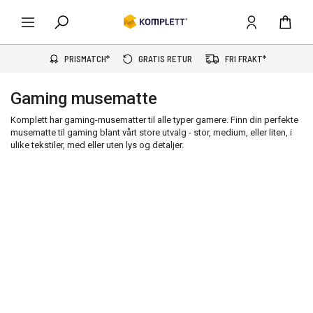
PRISMATCH*
GRATIS RETUR
FRI FRAKT*
Gaming musematte
Komplett har gaming-musematter til alle typer gamere. Finn din perfekte
musematte til gaming blant vårt store utvalg - stor, medium, eller liten, i
ulike tekstiler, med eller uten lys og detaljer.