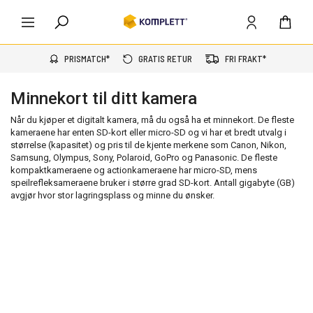
PRISMATCH*
GRATIS RETUR
FRI FRAKT*
Minnekort til ditt kamera
Når du kjøper et digitalt kamera, må du også ha et minnekort. De fleste
kameraene har enten SD-kort eller micro-SD og vi har et bredt utvalg i
størrelse (kapasitet) og pris til de kjente merkene som Canon, Nikon,
Samsung, Olympus, Sony, Polaroid, GoPro og Panasonic. De fleste
kompaktkameraene og actionkameraene har micro-SD, mens
speilrefleksameraene bruker i større grad SD-kort. Antall gigabyte (GB)
avgjør hvor stor lagringsplass og minne du ønsker.