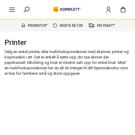
PRISMATCH*
GRATIS RETUR
FRI FRAKT*
Printer
Velg en enkel printer, eller multifunksjonsskriver med skanner, printer og
kopimaskin i ett. Det er enkelt å sette opp din nye skriver der
papirkasset, tilkobling og bruk er intuitivt satt opp for enkel bruk. Med
en multifunksjonsskriver har du alt du trenger til ditt hjemmekontor som
er klar for familiens små og store oppgaver.