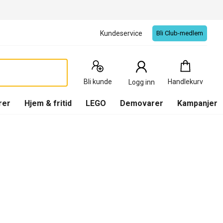
Kundeservice
Bli Club-medlem
Handlekurv
:
0
Produkter
Bli kunde
Handlekurv
Logg inn
(
Handlekurv
)
rer
Hjem & fritid
LEGO
Demovarer
Kampanjer