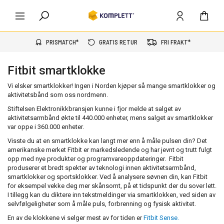
PRISMATCH*
GRATIS RETUR
FRI FRAKT*
Fitbit smartklokke
Vi elsker smartklokker! Ingen i Norden kjøper så mange smartklokker og
aktivitetsbånd som oss nordmenn.
Stiftelsen Elektronikkbransjen kunne i fjor melde at salget av
aktivitetsarmbånd økte til 440.000 enheter, mens salget av smartklokker
var oppe i 360.000 enheter.
Visste du at en smartklokke kan langt mer enn å måle pulsen din? Det
amerikanske merket Fitbit er markedsledende og har jevnt og trutt fulgt
opp med nye produkter og programvareoppdateringer. Fitbit
produserer et bredt spekter av teknologi innen aktivitetsarmbånd,
smartklokker og sportsklokker. Ved å analysere søvnen din, kan Fitbit
for eksempel vekke deg mer skånsomt, på et tidspunkt der du sover lett.
I tillegg kan du diktere inn tekstmeldinger via smartklokken, ved siden av
selvfølgeligheter som å måle puls, forbrenning og fysisk aktivitet.
En av de klokkene vi selger mest av for tiden er
Fitbit Sense.