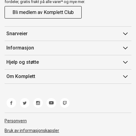
fordeler, gratis frakt på alle varer* og mye mer.
Bli medlem av Komplett Club
Snarveier
Min side
Informasjon
Ordreoversikt
Salgsbetingelser
Hjelp og støtte
Flex
Medlemsvilkår for Komplett Club
Kontakt oss
Komplett Club
Om Komplett
Merker/produsent
Kundeservice
Om oss
EE-avfall
Ofte stilte spørsmål
Jobb i Komplett
Retur
Miljøarbeid og ESG
Reklamasjon og garanti
Åpenhetsloven
Personvern
Frakt og levering
Whistleblowing
Bruk av informasjonskapsler