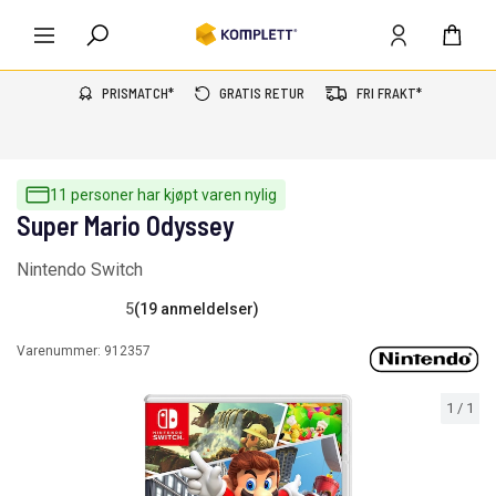
PRISMATCH*
GRATIS RETUR
FRI FRAKT*
11 personer har kjøpt varen nylig
Super Mario Odyssey
Nintendo Switch
5
(19 anmeldelser)
Varenummer:
912357
1
/
1