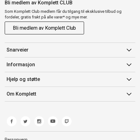
Bli medlem av Komplett CLUB
Som Komplett Club medlem får du tilgang til eksklusive tilbud og
fordeler, gratis frakt på alle varer* og mye mer.
Bli medlem av Komplett Club
Snarveier
Min side
Informasjon
Ordreoversikt
Salgsbetingelser
Hjelp og støtte
Flex
Medlemsvilkår for Komplett Club
Kontakt oss
Komplett Club
Om Komplett
Merker/produsent
Kundeservice
Om oss
EE-avfall
Ofte stilte spørsmål
Jobb i Komplett
Retur
Miljøarbeid og ESG
Reklamasjon og garanti
Åpenhetsloven
Personvern