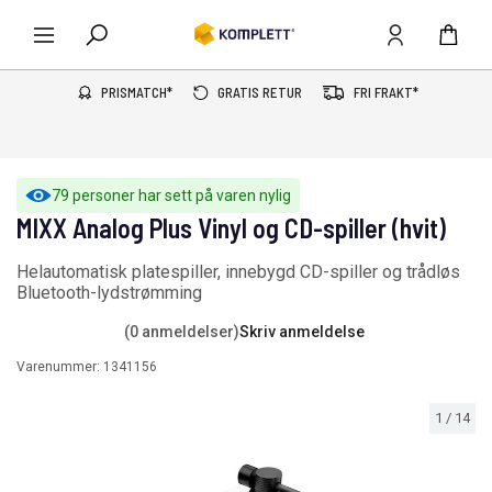
PRISMATCH*
GRATIS RETUR
FRI FRAKT*
79 personer har sett på varen nylig
MIXX Analog Plus Vinyl og CD-spiller (hvit)
Helautomatisk platespiller, innebygd CD-spiller og trådløs
Bluetooth-lydstrømming
(0 anmeldelser)
Skriv anmeldelse
Varenummer:
1341156
1
/
14