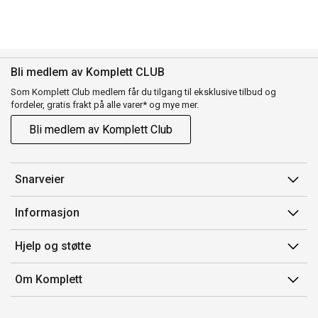
Bli medlem av Komplett CLUB
Som Komplett Club medlem får du tilgang til eksklusive tilbud og
fordeler, gratis frakt på alle varer* og mye mer.
Bli medlem av Komplett Club
Snarveier
Min side
Informasjon
Ordreoversikt
Salgsbetingelser
Hjelp og støtte
Flex
Medlemsvilkår for Komplett Club
Kontakt oss
Komplett Club
Om Komplett
Merker/produsent
Kundeservice
Om oss
EE-avfall