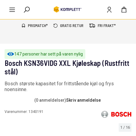
PRISMATCH*
GRATIS RETUR
FRI FRAKT*
147 personer har sett på varen nylig
Bosch KSN36VIDG XXL Kjøleskap (Rustfritt
stål)
Bosch største kapasitet for frittstående kjøl og frys
noensinne.
(0 anmeldelser)
Skriv anmeldelse
Varenummer:
1340191
1
/
16