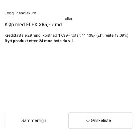
Legg i handlekurv
eller
Kjøp med FLEX
385,-
/ md.
Kredittavtale
29
mnd, kostnad
1 639,-
, totalt
11 138,-
(Eff. rente
13.09
%).
Bytt produkt etter
24
mnd hvis du vil.
Sammenlign
Ønskeliste