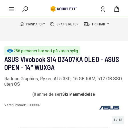
PRISMATCH*
GRATIS RETUR
FRI FRAKT*
256 personer har sett på varen nylig
ASUS Vivobook S14 D3407KA OLED - ASUS
OPEN - 14" WUXGA
Radeon Graphics, Ryzen AI 5 330, 16 GB RAM, 512 GB SSD,
uten OS
(0 anmeldelser)
Skriv anmeldelse
Varenummer:
1339907
1
/
13