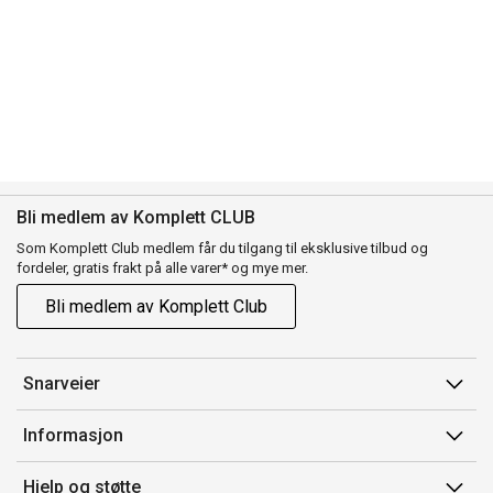
Bli medlem av Komplett CLUB
Som Komplett Club medlem får du tilgang til eksklusive tilbud og
fordeler, gratis frakt på alle varer* og mye mer.
Bli medlem av Komplett Club
Snarveier
Min side
Informasjon
Ordreoversikt
Salgsbetingelser
Hjelp og støtte