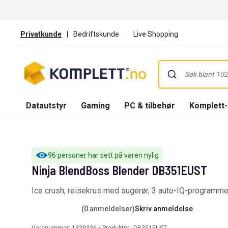
Privatkunde
|
Bedriftskunde
Live Shopping
Datautstyr
Gaming
PC & tilbehør
Komplett
96 personer har sett på varen nylig
Ninja BlendBoss Blender DB351EUST
Ice crush, reisekrus med sugerør, 3 auto-IQ-programme
(0 anmeldelser)
Skriv anmeldelse
Varenummer:
1339336
/ Produktnr.:
DB351EUST