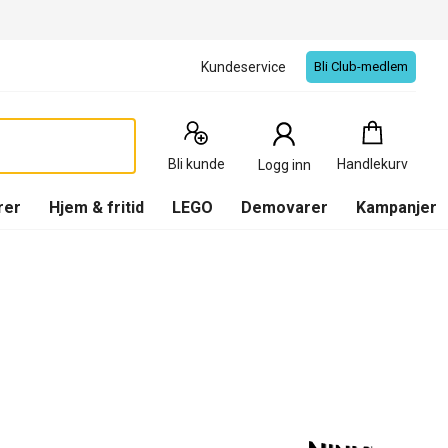
Kundeservice
Bli Club-medlem
Handlekurv
:
0
Produkter
Bli kunde
Handlekurv
Logg inn
(
Handlekurv
)
rer
Hjem & fritid
LEGO
Demovarer
Kampanjer