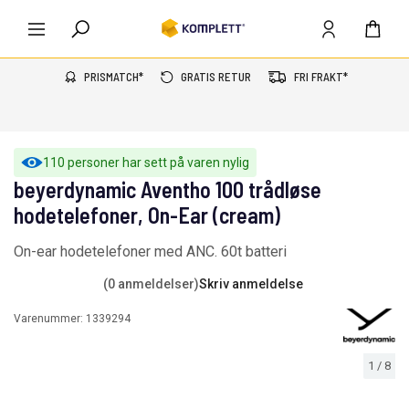
PRISMATCH*
GRATIS RETUR
FRI FRAKT*
110 personer har sett på varen nylig
beyerdynamic Aventho 100 trådløse
hodetelefoner, On-Ear (cream)
On-ear hodetelefoner med ANC. 60t batteri
(0 anmeldelser)
Skriv anmeldelse
Varenummer:
1339294
1
/
8