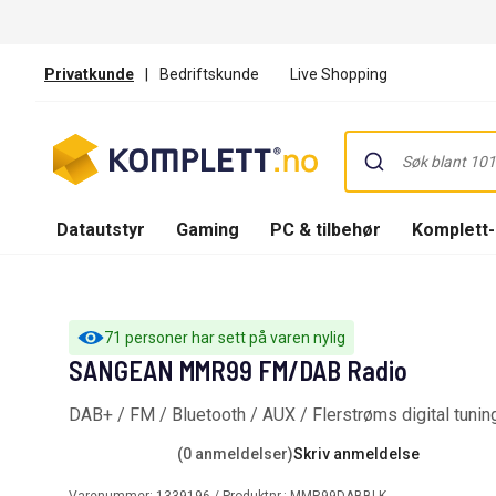
Privatkunde
|
Bedriftskunde
Live Shopping
Datautstyr
Gaming
PC & tilbehør
Komplett
71 personer har sett på varen nylig
SANGEAN MMR99 FM/DAB Radio
DAB+ / FM / Bluetooth / AUX / Flerstrøms digital tunin
(0 anmeldelser)
Skriv anmeldelse
Varenummer:
1339196
/ Produktnr.:
MMR99DABBLK