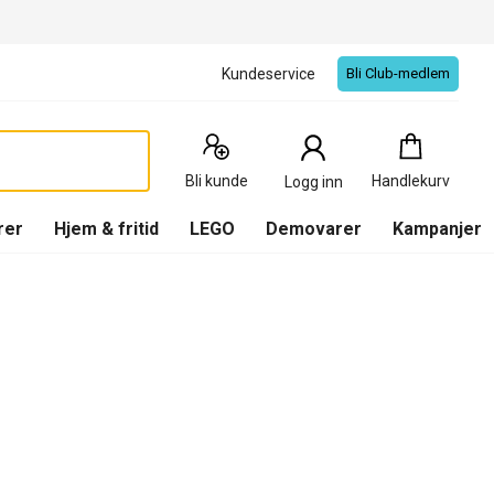
Kundeservice
Bli Club-medlem
Handlekurv
:
0
Produkter
Bli kunde
Handlekurv
Logg inn
(
Handlekurv
)
rer
Hjem & fritid
LEGO
Demovarer
Kampanjer