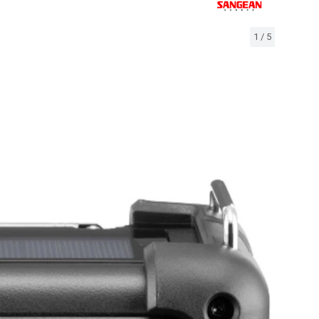
1
/
5