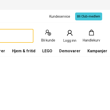
Kundeservice
Bli Club-medlem
Handlekurv
:
0
Produkter
Bli kunde
Handlekurv
Logg inn
(
Handlekurv
)
rer
Hjem & fritid
LEGO
Demovarer
Kampanjer