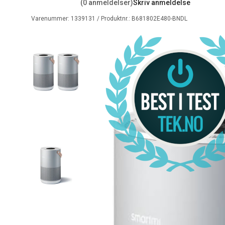
(0 anmeldelser)
Skriv anmeldelse
Varenummer:
1339131
/ Produktnr.:
B681802E480-BNDL