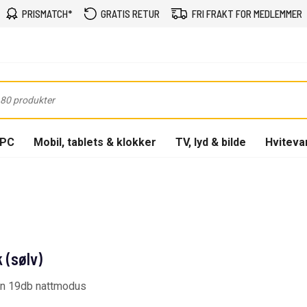
PRISMATCH*
GRATIS RETUR
FRI FRAKT FOR MEDLEMMER
-PC
Mobil, tablets & klokker
TV, lyd & bilde
Hviteva
 (sølv)
 min 19db nattmodus