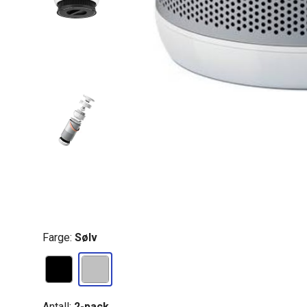
Farge:
Sølv
Antall:
2-pack