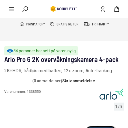
PRISMATCH*
GRATIS RETUR
FRI FRAKT*
84 personer har sett på varen nylig
Arlo Pro 6 2K overvåkningskamera 4-pack
2K+HDR, trådløs med batteri, 12x zoom, Auto-tracking
(0 anmeldelser)
Skriv anmeldelse
Varenummer:
1338550
1
/
8