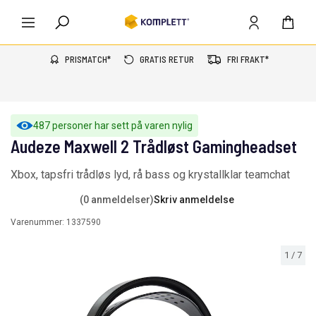
PRISMATCH*
GRATIS RETUR
FRI FRAKT*
487 personer har sett på varen nylig
Audeze Maxwell 2 Trådløst Gamingheadset
Xbox, tapsfri trådløs lyd, rå bass og krystallklar teamchat
(0 anmeldelser)
Skriv anmeldelse
Varenummer:
1337590
1
/
7