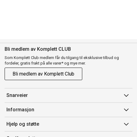
Bli medlem av Komplett CLUB
Som Komplett Club medlem får du tilgang til eksklusive tilbud og
fordeler, gratis frakt på alle varer* og mye mer.
Bli medlem av Komplett Club
Snarveier
Min side
Informasjon
Ordreoversikt
Salgsbetingelser
Hjelp og støtte
Flex
Medlemsvilkår for Komplett Club
Kontakt oss
Komplett Club