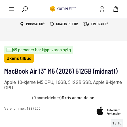
PRISMATCH*
GRATIS RETUR
FRI FRAKT*
49 personer har kjøpt varen nylig
Ukens tilbud
MacBook Air 13" M5 (2026) 512GB (midnatt)
Apple 10-kjerne M5 CPU, 16GB, 512GB SSD, Apple 8-kjerne
GPU
(0 anmeldelser)
Skriv anmeldelse
Varenummer:
1337200
1
/
10