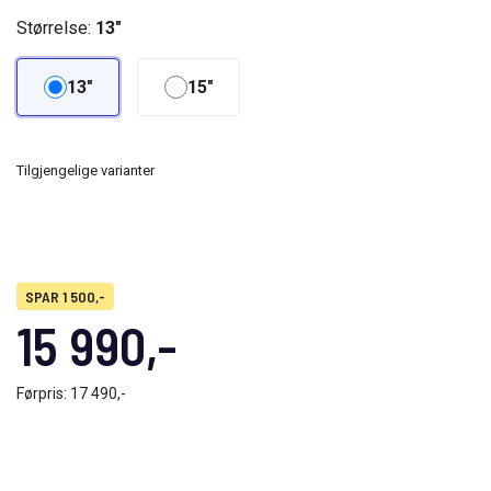
Størrelse:
13"
13"
15"
Tilgjengelige varianter
SPAR 1 500,-
15 990,-
Førpris:
17 490,-