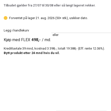
Tilbudet gjelder fra 27/07 til 30/08 eller så langt lageret rekker.
Forventet på lager 21. aug. 2026 (50+ stk), usikker dato.
Legg i handlekurv
eller
Kjøp med FLEX
498,-
/ md.
Kredittavtale
39
mnd, kostnad
3 398,-
, totalt
19 388,-
(Eff. rente
12.06
%).
Bytt produkt etter
24
mnd hvis du vil.