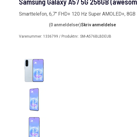
Samsung Galaxy A57 5G 256GB (awesome
Smarttelefon, 6,7″ FHD+ 120 Hz Super AMOLED+, 8G
(0 anmeldelser)
Skriv anmeldelse
Varenummer:
1336799
/ Produktnr.:
SM-A576BLBDEUB