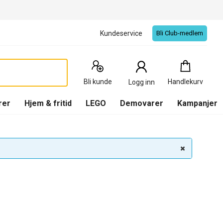
Kundeservice
Bli Club-medlem
Handlekurv
:
0
Produkter
Bli kunde
Handlekurv
Logg inn
(
Handlekurv
)
rer
Hjem & fritid
LEGO
Demovarer
Kampanjer