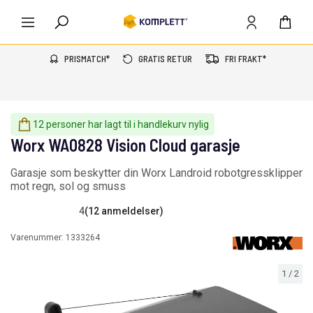
PRISMATCH*
GRATIS RETUR
FRI FRAKT*
12 personer har lagt til i handlekurv nylig
Worx WA0828 Vision Cloud garasje
Garasje som beskytter din Worx Landroid robotgressklipper
mot regn, sol og smuss
4
(12 anmeldelser)
Varenummer:
1333264
1
/
2