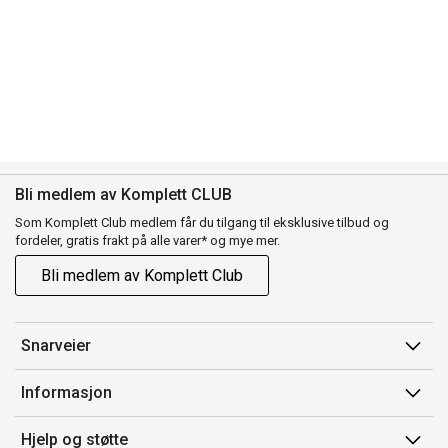
Bli medlem av Komplett CLUB
Som Komplett Club medlem får du tilgang til eksklusive tilbud og
fordeler, gratis frakt på alle varer* og mye mer.
Bli medlem av Komplett Club
Snarveier
Min side
Informasjon
Ordreoversikt
Salgsbetingelser
Hjelp og støtte