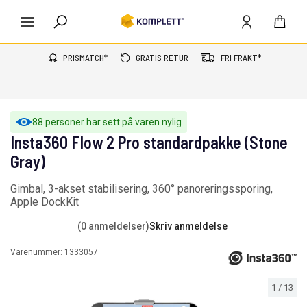
PRISMATCH*
GRATIS RETUR
FRI FRAKT*
88 personer har sett på varen nylig
Insta360 Flow 2 Pro standardpakke (Stone
Gray)
Gimbal, 3-akset stabilisering, 360° panoreringssporing,
Apple DockKit
(0 anmeldelser)
Skriv anmeldelse
Varenummer:
1333057
1
/
13