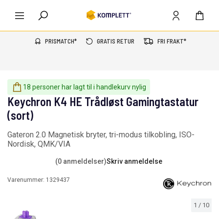
PRISMATCH*
GRATIS RETUR
FRI FRAKT*
18 personer har lagt til i handlekurv nylig
Keychron K4 HE Trådløst Gamingtastatur
(sort)
Gateron 2.0 Magnetisk bryter, tri-modus tilkobling, ISO-
Nordisk, QMK/VIA
(0 anmeldelser)
Skriv anmeldelse
Varenummer:
1329437
1
/
10