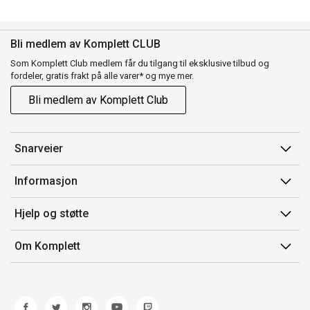
Bli medlem av Komplett CLUB
Som Komplett Club medlem får du tilgang til eksklusive tilbud og
fordeler, gratis frakt på alle varer* og mye mer.
Bli medlem av Komplett Club
Snarveier
Min side
Informasjon
Ordreoversikt
Salgsbetingelser
Hjelp og støtte
Flex
Medlemsvilkår for Komplett Club
Kontakt oss
Komplett Club
Om Komplett
Merker/produsent
Kundeservice
Om oss
EE-avfall
Ofte stilte spørsmål
Jobb i Komplett
Retur