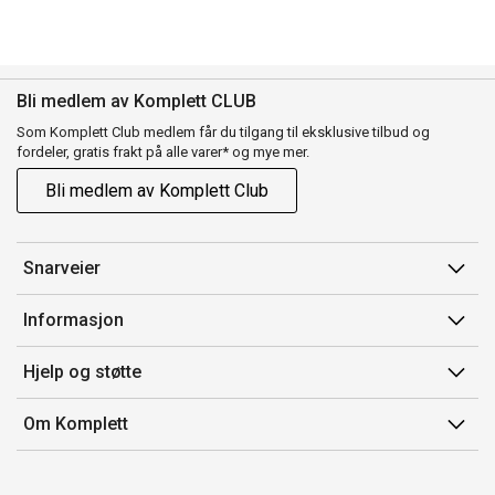
Bli medlem av Komplett CLUB
Som Komplett Club medlem får du tilgang til eksklusive tilbud og
fordeler, gratis frakt på alle varer* og mye mer.
Bli medlem av Komplett Club
Snarveier
Min side
Informasjon
Ordreoversikt
Salgsbetingelser
Hjelp og støtte
Flex
Medlemsvilkår for Komplett Club
Kontakt oss
Komplett Club
Om Komplett
Merker/produsent
Kundeservice
Om oss
EE-avfall
Ofte stilte spørsmål