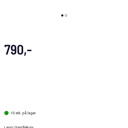
790,-
15 stk. på lager.
Legg i handlekurv