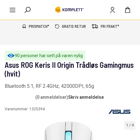
PRISMATCH*
GRATIS RETUR
FRI FRAKT*
90 personer har sett på varen nylig
Asus ROG Keris II Origin Trådløs Gamingmus
(hvit)
Bluetooth 5.1, RF 2.4GHz, 42000DPI, 65g
(0 anmeldelser)
Skriv anmeldelse
Varenummer:
1325394
1
/
9