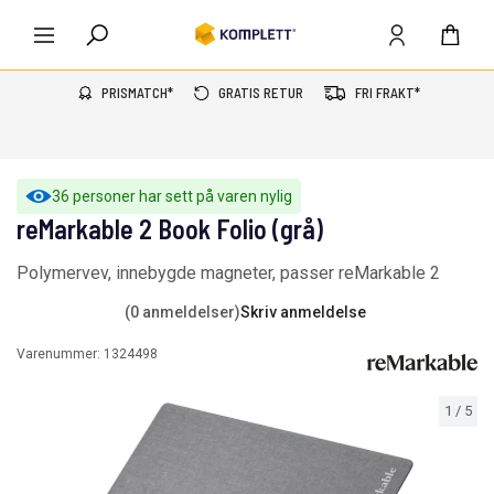
PRISMATCH*
GRATIS RETUR
FRI FRAKT*
36 personer har sett på varen nylig
reMarkable 2 Book Folio (grå)
Polymervev, innebygde magneter, passer reMarkable 2
(0 anmeldelser)
Skriv anmeldelse
Varenummer:
1324498
1
/
5