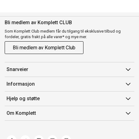
Bli medlem av Komplett CLUB
Som Komplett Club medlem får du tilgang til eksklusive tilbud og
fordeler, gratis frakt på alle varer* og mye mer.
Bli medlem av Komplett Club
Snarveier
Min side
Informasjon
Ordreoversikt
Salgsbetingelser
Hjelp og støtte
Flex
Medlemsvilkår for Komplett Club
Kontakt oss
Komplett Club
Om Komplett
Merker/produsent
Kundeservice
Om oss
EE-avfall
Ofte stilte spørsmål
Jobb i Komplett