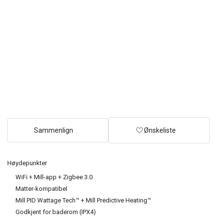
Sammenlign
Ønskeliste
Høydepunkter
WiFi + Mill-app + Zigbee 3.0
Matter-kompatibel
Mill PID Wattage Tech™ + Mill Predictive Heating™
Godkjent for baderom (IPX4)