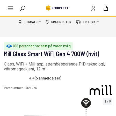
PRISMATCH*
GRATIS RETUR
FRI FRAKT*
166 personer har sett på varen nylig
Mill Glass Smart WiFi Gen 4 700W (hvit)
Glass, WiFi + Mill-app, strømbesparende PID-teknologi,
våtromsgodkjent, 12 m²
4.4
(5 anmeldelser)
Varenummer:
1321276
1
/
9