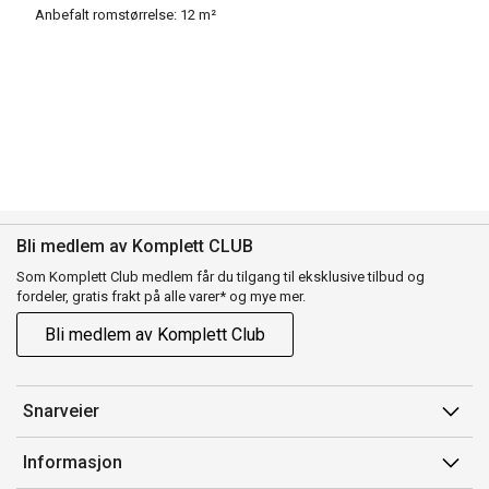
Anbefalt romstørrelse: 12 m²
Bli medlem av Komplett CLUB
Som Komplett Club medlem får du tilgang til eksklusive tilbud og
fordeler, gratis frakt på alle varer* og mye mer.
Bli medlem av Komplett Club
Snarveier
Min side
Informasjon