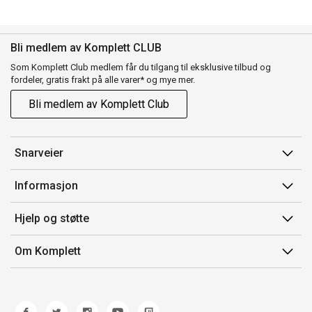
Bli medlem av Komplett CLUB
Som Komplett Club medlem får du tilgang til eksklusive tilbud og
fordeler, gratis frakt på alle varer* og mye mer.
Bli medlem av Komplett Club
Snarveier
Min side
Informasjon
Ordreoversikt
Salgsbetingelser
Hjelp og støtte
Flex
Medlemsvilkår for Komplett Club
Kontakt oss
Komplett Club
Om Komplett
Merker/produsent
Kundeservice
Om oss
EE-avfall
Ofte stilte spørsmål
Jobb i Komplett