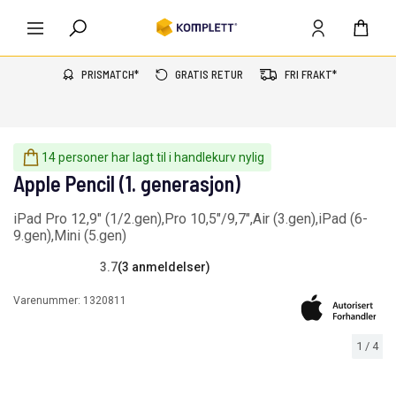
PRISMATCH*
GRATIS RETUR
FRI FRAKT*
14 personer har lagt til i handlekurv nylig
Apple Pencil (1. generasjon)
iPad Pro 12,9" (1/2.gen),Pro 10,5"/9,7",Air (3.gen),iPad (6-
9.gen),Mini (5.gen)
3.7
(3 anmeldelser)
Varenummer:
1320811
1
/
4