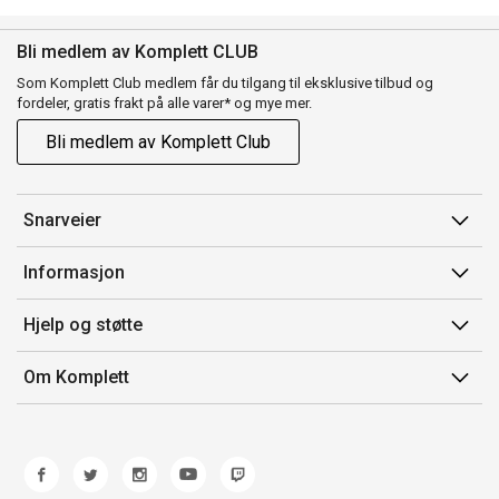
Bli medlem av Komplett CLUB
Som Komplett Club medlem får du tilgang til eksklusive tilbud og
fordeler, gratis frakt på alle varer* og mye mer.
Bli medlem av Komplett Club
Snarveier
Min side
Informasjon
Ordreoversikt
Salgsbetingelser
Hjelp og støtte
Flex
Medlemsvilkår for Komplett Club
Kontakt oss
Komplett Club
Om Komplett
Merker/produsent
Kundeservice
Om oss
EE-avfall
Ofte stilte spørsmål
Jobb i Komplett
Retur
Miljøarbeid og ESG