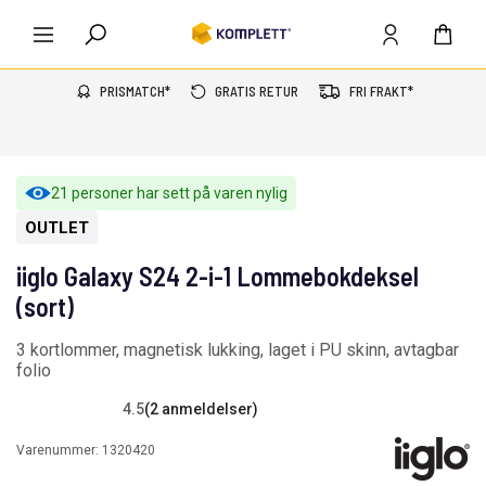
PRISMATCH*
GRATIS RETUR
FRI FRAKT*
21 personer har sett på varen nylig
OUTLET
iiglo Galaxy S24 2-i-1 Lommebokdeksel
(sort)
3 kortlommer, magnetisk lukking, laget i PU skinn, avtagbar
folio
4.5
(2 anmeldelser)
Varenummer:
1320420