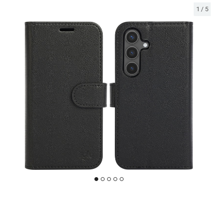
1
/
5