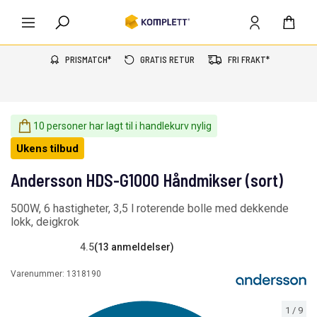
PRISMATCH*
GRATIS RETUR
FRI FRAKT*
10 personer har lagt til i handlekurv nylig
Ukens tilbud
Andersson HDS-G1000 Håndmikser (sort)
500W, 6 hastigheter, 3,5 l roterende bolle med dekkende
lokk, deigkrok
4.5
(13 anmeldelser)
Varenummer:
1318190
1
/
9