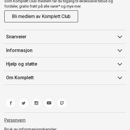
Som Komplett Club medlem får du tilgang til eksklusive tilbud og
fordeler, gratis frakt på alle varer* og mye mer.
Bli medlem av Komplett Club
Snarveier
Min side
Informasjon
Ordreoversikt
Salgsbetingelser
Hjelp og støtte
Flex
Medlemsvilkår for Komplett Club
Kontakt oss
Komplett Club
Om Komplett
Merker/produsent
Kundeservice
Om oss
EE-avfall
Ofte stilte spørsmål
Jobb i Komplett
Retur
Miljøarbeid og ESG
Reklamasjon og garanti
Åpenhetsloven
Personvern
Frakt og levering
Whistleblowing
Bruk av informasjonskapsler