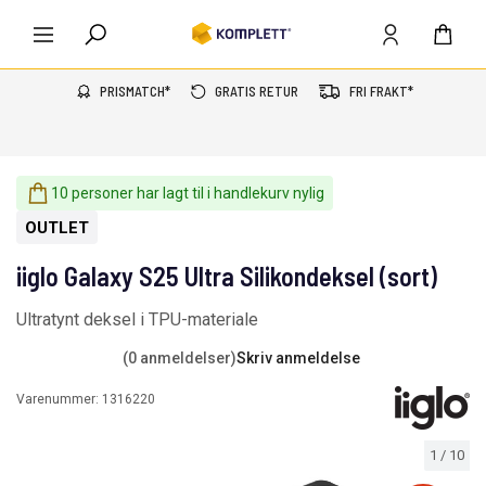
PRISMATCH*
GRATIS RETUR
FRI FRAKT*
10 personer har lagt til i handlekurv nylig
OUTLET
iiglo Galaxy S25 Ultra Silikondeksel (sort)
Ultratynt deksel i TPU-materiale
(0 anmeldelser)
Skriv anmeldelse
Varenummer:
1316220
1
/
10