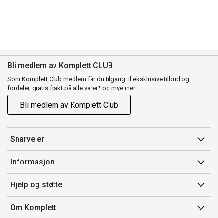
Bli medlem av Komplett CLUB
Som Komplett Club medlem får du tilgang til eksklusive tilbud og
fordeler, gratis frakt på alle varer* og mye mer.
Bli medlem av Komplett Club
Snarveier
Min side
Informasjon
Ordreoversikt
Salgsbetingelser
Hjelp og støtte
Flex
Medlemsvilkår for Komplett Club
Kontakt oss
Komplett Club
Om Komplett
Merker/produsent