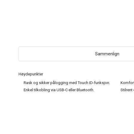
Sammenlign
Høydepunkter
Rask og sikker pålogging med Touch ID-funksjon.
Komfort
Enkel tilkobling via USB-C eller Bluetooth.
Stilrent