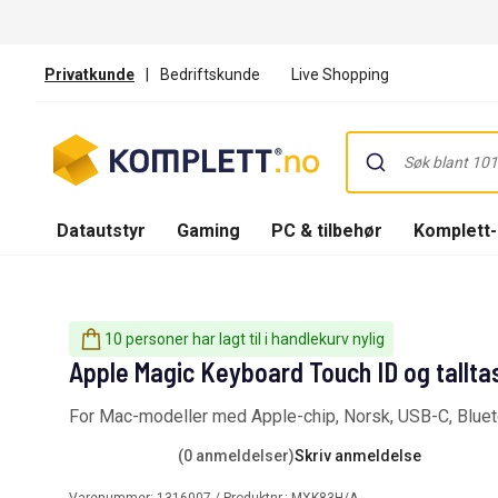
Privatkunde
|
Bedriftskunde
Live Shopping
Datautstyr
Gaming
PC & tilbehør
Komplett
10 personer har lagt til i handlekurv nylig
Apple Magic Keyboard Touch ID og talltas
For Mac-modeller med Apple-chip, Norsk, USB-C, Blue
(0 anmeldelser)
Skriv anmeldelse
Varenummer:
1316007
/ Produktnr.:
MXK83H/A