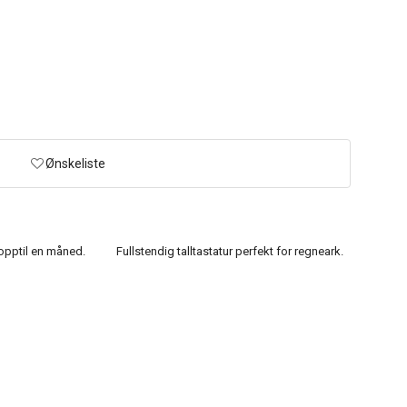
Ønskeliste
 opptil en måned.
Fullstendig talltastatur perfekt for regneark.