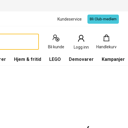
Kundeservice
Bli Club-medlem
Handlekurv
:
0
Produkter
Bli kunde
Handlekurv
Logg inn
(
Handlekurv
)
rer
Hjem & fritid
LEGO
Demovarer
Kampanjer