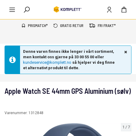
PRISMATCH*
GRATIS RETUR
FRI FRAKT*
Denne varen finnes ikke lenger i vårt sortiment,
men kontakt oss gjerne på 33 00 55 00 eller
kundeservice@komplett.no
så hjelper vi deg finne
et alternativt produkt til dette.
Apple Watch SE 44mm GPS Aluminium (sølv)
Varenummer:
1312848
1
/
7