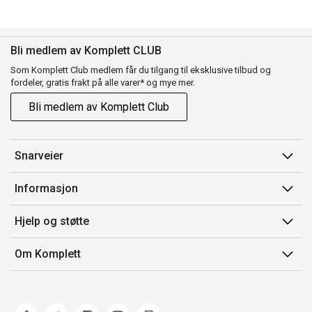
Bli medlem av Komplett CLUB
Som Komplett Club medlem får du tilgang til eksklusive tilbud og
fordeler, gratis frakt på alle varer* og mye mer.
Bli medlem av Komplett Club
Snarveier
Min side
Informasjon
Ordreoversikt
Salgsbetingelser
Hjelp og støtte
Flex
Medlemsvilkår for Komplett Club
Kontakt oss
Komplett Club
Om Komplett
Merker/produsent
Kundeservice
Om oss
EE-avfall
Ofte stilte spørsmål
Jobb i Komplett