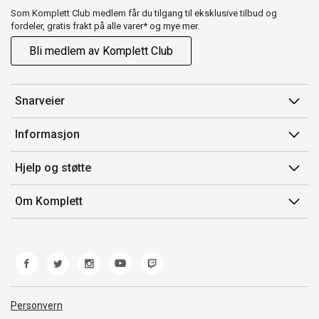
Som Komplett Club medlem får du tilgang til eksklusive tilbud og
fordeler, gratis frakt på alle varer* og mye mer.
Bli medlem av Komplett Club
Snarveier
Min side
Informasjon
Ordreoversikt
Salgsbetingelser
Hjelp og støtte
Flex
Medlemsvilkår for Komplett Club
Kontakt oss
Komplett Club
Om Komplett
Merker/produsent
Kundeservice
Om oss
EE-avfall
Ofte stilte spørsmål
Jobb i Komplett
Retur
Miljøarbeid og ESG
Reklamasjon og garanti
Åpenhetsloven
Personvern
Frakt og levering