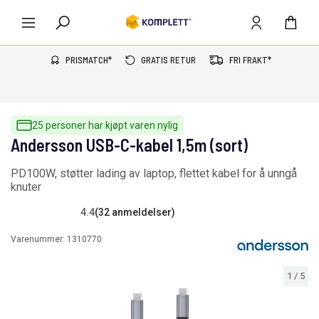
PRISMATCH*
GRATIS RETUR
FRI FRAKT*
25 personer har kjøpt varen nylig
Andersson USB-C-kabel 1,5m (sort)
PD100W, støtter lading av laptop, flettet kabel for å unngå
knuter
4.4
(32 anmeldelser)
Varenummer:
1310770
1
/
5