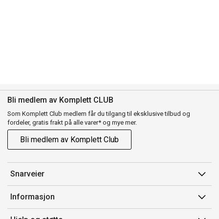
Bli medlem av Komplett CLUB
Som Komplett Club medlem får du tilgang til eksklusive tilbud og
fordeler, gratis frakt på alle varer* og mye mer.
Bli medlem av Komplett Club
Snarveier
Min side
Informasjon
Ordreoversikt
Salgsbetingelser