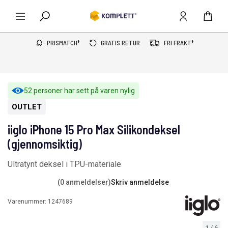
PRISMATCH*
GRATIS RETUR
FRI FRAKT*
52 personer har sett på varen nylig
OUTLET
iiglo iPhone 15 Pro Max Silikondeksel
(gjennomsiktig)
Ultratynt deksel i TPU-materiale
(0 anmeldelser)
Skriv anmeldelse
Varenummer:
1247689
1
/
6