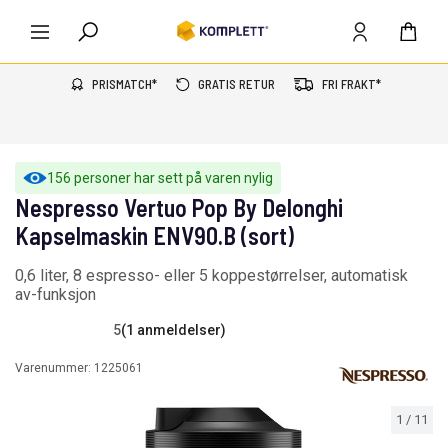
PRISMATCH*
GRATIS RETUR
FRI FRAKT*
156 personer har sett på varen nylig
Nespresso Vertuo Pop By Delonghi
Kapselmaskin ENV90.B (sort)
0,6 liter, 8 espresso- eller 5 koppestørrelser, automatisk
av-funksjon
5
(1 anmeldelser)
Varenummer:
1225061
1
/
11