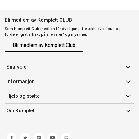
Bli medlem av Komplett CLUB
Som Komplett Club medlem får du tilgang til eksklusive tilbud og
fordeler, gratis frakt på alle varer* og mye mer.
Bli medlem av Komplett Club
Snarveier
Min side
Informasjon
Ordreoversikt
Salgsbetingelser
Hjelp og støtte
Flex
Medlemsvilkår for Komplett Club
Kontakt oss
Komplett Club
Om Komplett
Merker/produsent
Kundeservice
Om oss
EE-avfall
Ofte stilte spørsmål
Jobb i Komplett
Retur