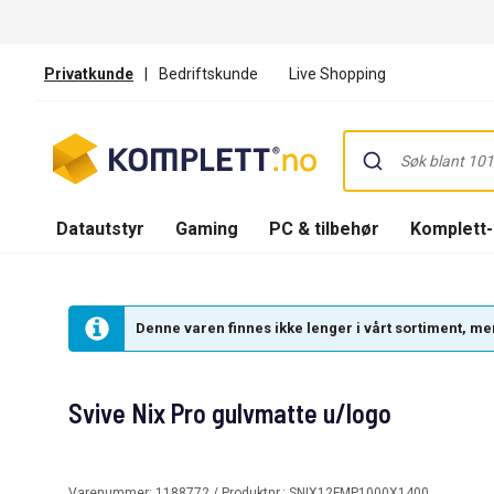
Privatkunde
|
Bedriftskunde
Live Shopping
Datautstyr
Gaming
PC & tilbehør
Komplett
Denne varen finnes ikke lenger i vårt sortiment, men
Svive Nix Pro gulvmatte u/logo
Varenummer:
1188772
/ Produktnr.:
SNIX12FMP1000X1400