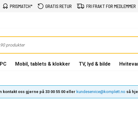
PRISMATCH*
GRATIS RETUR
FRI FRAKT FOR MEDLEMMER
-PC
Mobil, tablets & klokker
TV, lyd & bilde
Hviteva
 kontakt oss gjerne på 33 00 55 00 eller
kundeservice@komplett.no
så hjel