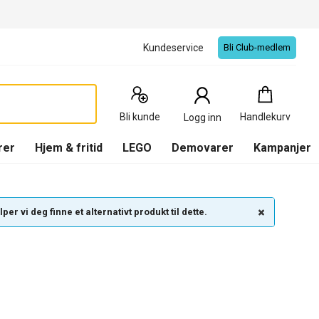
Kundeservice
Bli Club-medlem
Handlekurv
:
0
Produkter
Bli kunde
Handlekurv
Logg inn
(
Handlekurv
)
rer
Hjem & fritid
LEGO
Demovarer
Kampanjer
per vi deg finne et alternativt produkt til dette.