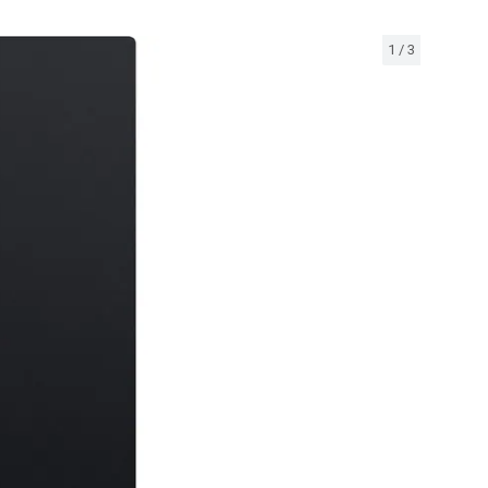
1
/
3