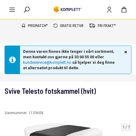
PRISMATCH*
GRATIS RETUR
FRI FRAKT*
Denne varen finnes ikke lenger i vårt sortiment,
men kontakt oss gjerne på 33 00 55 00 eller
kundeservice@komplett.no
så hjelper vi deg finne
et alternativt produkt til dette.
Svive Telesto fotskammel (hvit)
Varenummer:
1133608
1
/
7