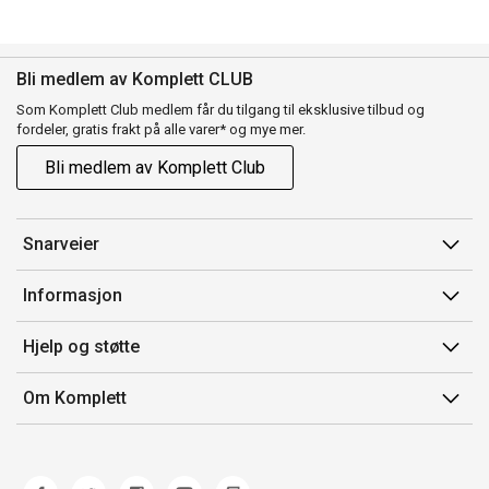
Bli medlem av Komplett CLUB
Som Komplett Club medlem får du tilgang til eksklusive tilbud og
fordeler, gratis frakt på alle varer* og mye mer.
Bli medlem av Komplett Club
Snarveier
Min side
Informasjon
Ordreoversikt
Salgsbetingelser
Hjelp og støtte
Flex
Medlemsvilkår for Komplett Club
Kontakt oss
Komplett Club
Om Komplett
Merker/produsent
Kundeservice
Om oss
EE-avfall
Ofte stilte spørsmål
Jobb i Komplett