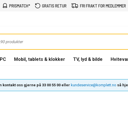
PRISMATCH*
GRATIS RETUR
FRI FRAKT FOR MEDLEMMER
-PC
Mobil, tablets & klokker
TV, lyd & bilde
Hviteva
 kontakt oss gjerne på 33 00 55 00 eller
kundeservice@komplett.no
så hjel