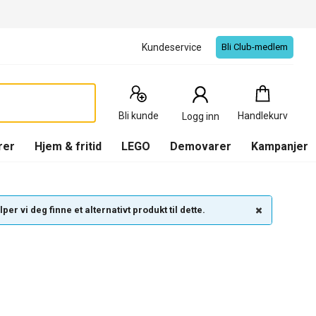
Kundeservice
Bli Club-medlem
Handlekurv
:
0
Produkter
Bli kunde
Handlekurv
Logg inn
(
Handlekurv
)
rer
Hjem & fritid
LEGO
Demovarer
Kampanjer
per vi deg finne et alternativt produkt til dette.