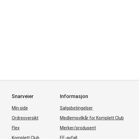
Snarveier
Informasjon
Min side
Salgsbetingelser
Ordreoversikt
Medlemsvilkår for Komplett Club
Flex
Merker/produsent
Komplett Club
EE-avfall