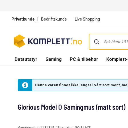
Privatkunde
|
Bedriftskunde
Live Shopping
Datautstyr
Gaming
PC & tilbehør
Komplett
Denne varen finnes ikke lenger i vårt sortiment, men
Glorious Model O Gamingmus (matt sort)
Varenummer:
1131315
/ Produktnr.:
GO-BLACK