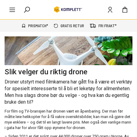
PRISMATCH*
GRATIS RETUR
FRI FRAKT*
Slik velger du riktig drone
Droner utstyrt med filmkamera har gått fra å være et verktøy
for spesielt interesserte til å bli et leketøy for allmenheten.
Men hva slags drone bør du velge - og hva kan du egentlig
bruke den til?
For film og TV-bransjen har dronen vært en åpenbaring. Der man før
måtte leie helikopter for å få vakre oversiktsbilder, kan man nå gjøre det
mye enklere – og det til en langt lavere pris. Men også den vanlige mann
i gata har for alvor fått opp øynene for dronen.
– Siden 2011 er det solgt over 44.000 droner over 750 gram i Norge. Av