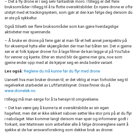
– Det å fly drone er i seg selv fantastisk moro. I tillegg er det flere
bruksområder i tillegg til å ta flotte oversiktsbilder. En nyere drone er ofte
utstyrt med et trackingsystem, som gjør at den kan følge deg dersom du
er ute på sykkeltur.
Også Silseth ser flere bruksområder som kan gjøre hverdagslige
aktiviteter mer spennende.
– Å bruke en drone på ferie gjør at man får et helt annet perspektiv på
for eksempel hytta eller skjærgården der man har båten sin. Det vi gjerne
ser er at folk kjøper droner for å lage filmer de kan legge ut på YouTube
for venner og kjente. Etter en stund blir de gjerne mer gira, noe som
gjerne ender opp med at de kjøper seg en enda bedre variant.
Les også:
Reglene du må kunne før du flyr med drone
Uansett hva man bruker dronen til, er det viktig at man forholder seg til
regelverket utarbeidet av Luftfartstilsynet. Disse finner du på
www.dronelek.no
.
I tillegg må man sørge for å ta hensyn til omgivelsene.
– Det kan være gøy å kunne ta et oversiktsbilde av sin egen
hagefest, men det er ikke sikkert naboen setter like stor pris på at du flyr
i nabolaget. Man kommer langt dersom man spør og informerer godt i
forkant, sier Martinsen som anbefaler alle å følge dronereglene samt å
sjekke at de har ansvarsforsikring som dekker bruk av droner.