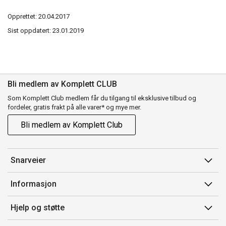
Opprettet: 20.04.2017
Sist oppdatert: 23.01.2019
Bli medlem av Komplett CLUB
Som Komplett Club medlem får du tilgang til eksklusive tilbud og
fordeler, gratis frakt på alle varer* og mye mer.
Bli medlem av Komplett Club
Snarveier
Min side
Informasjon
Ordreoversikt
Salgsbetingelser
Hjelp og støtte
Flex
Medlemsvilkår for Komplett Club