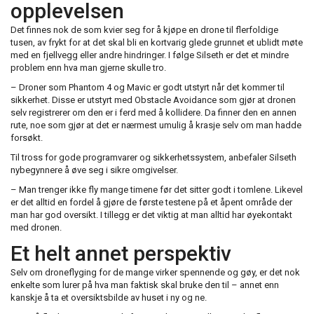
opplevelsen
Det finnes nok de som kvier seg for å kjøpe en drone til flerfoldige
tusen, av frykt for at det skal bli en kortvarig glede grunnet et ublidt møte
med en fjellvegg eller andre hindringer. I følge Silseth er det et mindre
problem enn hva man gjerne skulle tro.
– Droner som Phantom 4 og Mavic er godt utstyrt når det kommer til
sikkerhet. Disse er utstyrt med Obstacle Avoidance som gjør at dronen
selv registrerer om den er i ferd med å kollidere. Da finner den en annen
rute, noe som gjør at det er nærmest umulig å krasje selv om man hadde
forsøkt.
Til tross for gode programvarer og sikkerhetssystem, anbefaler Silseth
nybegynnere å øve seg i sikre omgivelser.
– Man trenger ikke fly mange timene før det sitter godt i tomlene. Likevel
er det alltid en fordel å gjøre de første testene på et åpent område der
man har god oversikt. I tillegg er det viktig at man alltid har øyekontakt
med dronen.
Et helt annet perspektiv
Selv om droneflyging for de mange virker spennende og gøy, er det nok
enkelte som lurer på hva man faktisk skal bruke den til – annet enn
kanskje å ta et oversiktsbilde av huset i ny og ne.