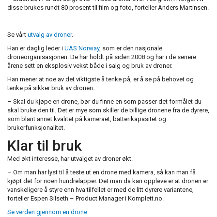
disse brukes rundt 80 prosent til film og foto, forteller Anders Martinsen.
Se vårt
utvalg av droner
.
Han er daglig leder i
UAS Norway
, som er den nasjonale
droneorganisasjonen. De har holdt på siden 2008 og har i de senere
årene sett en eksplosiv vekst både i salg og bruk av droner.
Han mener at noe av det viktigste å tenke på, er å se på behovet og
tenke på sikker bruk av dronen.
– Skal du kjøpe en drone, bør du finne en som passer det formålet du
skal bruke den til. Det er mye som skiller de billige dronene fra de dyrere,
som blant annet kvalitet på kameraet, batterikapasitet og
brukerfunksjonalitet.
Klar til bruk
Med økt interesse, har utvalget av droner økt.
– Om man har lyst til å teste ut en drone med kamera, så kan man få
kjøpt det for noen hundrelapper. Det man da kan oppleve er at dronen er
vanskeligere å styre enn hva tilfellet er med de litt dyrere variantene,
forteller Espen Silseth – Product Manager i Komplett.no.
Se verden gjennom en drone