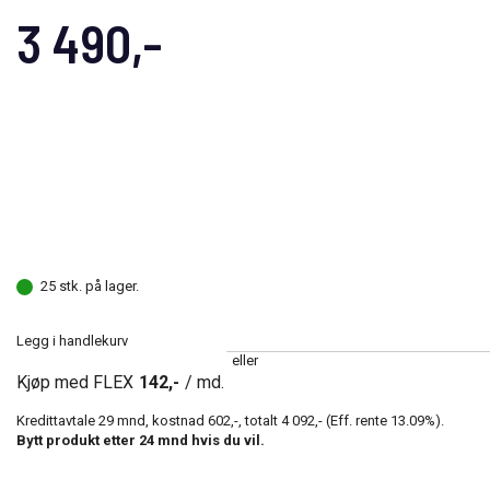
3 490,-
25 stk. på lager.
Legg i handlekurv
eller
Kjøp med FLEX
142,-
/ md.
Kredittavtale
29
mnd, kostnad
602,-
, totalt
4 092,-
(Eff. rente
13.09
%).
Bytt produkt etter
24
mnd hvis du vil.