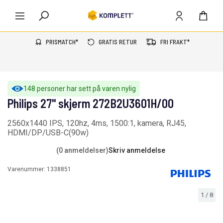
PRISMATCH*
GRATIS RETUR
FRI FRAKT*
148 personer har sett på varen nylig
Philips 27" skjerm 272B2U3601H/00
2560x1440 IPS, 120hz, 4ms, 1500:1, kamera, RJ45,
HDMI/DP/USB-C(90w)
(0 anmeldelser)
Skriv anmeldelse
Varenummer:
1338851
1
/
8