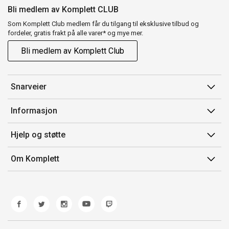
Bli medlem av Komplett CLUB
Som Komplett Club medlem får du tilgang til eksklusive tilbud og
fordeler, gratis frakt på alle varer* og mye mer.
Bli medlem av Komplett Club
Snarveier
Min side
Informasjon
Ordreoversikt
Salgsbetingelser
Hjelp og støtte
Flex
Medlemsvilkår for Komplett Club
Kontakt oss
Komplett Club
Om Komplett
Merker/produsent
Kundeservice
Om oss
EE-avfall
Ofte stilte spørsmål
Jobb i Komplett
Retur
Miljøarbeid og ESG
Reklamasjon og garanti
Åpenhetsloven