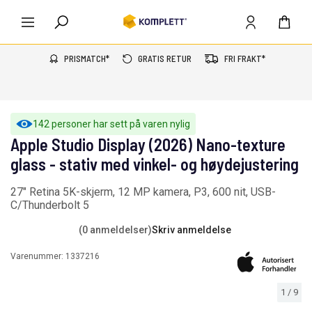
PRISMATCH*
GRATIS RETUR
FRI FRAKT*
142 personer har sett på varen nylig
Apple Studio Display (2026) Nano-texture
glass - stativ med vinkel- og høydejustering
27" Retina 5K-skjerm, 12 MP kamera, P3, 600 nit, USB-
C/Thunderbolt 5
(0 anmeldelser)
Skriv anmeldelse
Varenummer:
1337216
1
/
9