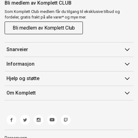
Bli medlem av Komplett CLUB
Som Komplett Club medlem får du tilgang til eksklusive tilbud og
fordeler, gratis frakt på alle varer* og mye mer.
Bli medlem av Komplett Club
Snarveier
Min side
Informasjon
Ordreoversikt
Salgsbetingelser
Hjelp og støtte
Flex
Medlemsvilkår for Komplett Club
Kontakt oss
Komplett Club
Om Komplett
Merker/produsent
Kundeservice
Om oss
EE-avfall
Ofte stilte spørsmål
Jobb i Komplett
Retur
Miljøarbeid og ESG
Reklamasjon og garanti
Åpenhetsloven
Personvern