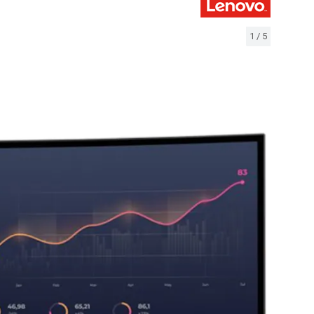
1
/
5