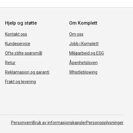
Hjelp og støtte
Om Komplett
Kontakt oss
Om oss
Kundeservice
Jobb i Komplett
Ofte stilte spørsmål
Miljøarbeid og ESG
Retur
Åpenhetsloven
Reklamasjon og garanti
Whistleblowing
Frakt og levering
Personvern
Bruk av informasjonskapsler
Personopplysninger