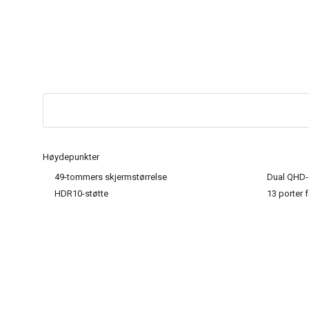
Høydepunkter
49-tommers skjermstørrelse
Dual QHD-
HDR10-støtte
13 porter f