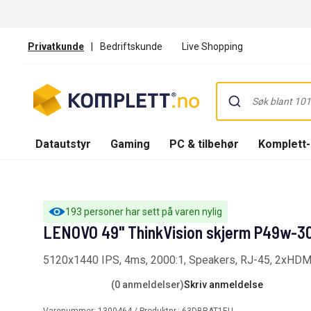
Privatkunde
|
Bedriftskunde
Live Shopping
Datautstyr
Gaming
PC & tilbehør
Komplett
193 personer har sett på varen nylig
LENOVO 49" ThinkVision skjerm P49w-3
5120x1440 IPS, 4ms, 2000:1, Speakers, RJ-45, 2xH
(0 anmeldelser)
Skriv anmeldelse
Varenummer:
1300464
/ Produktnr.:
63DBRAT1EU