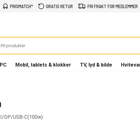
PRISMATCH*
GRATIS RETUR
FRI FRAKT FOR MEDLEMMER
-PC
Mobil, tablets & klokker
TV, lyd & bilde
Hviteva
0
DMI/DP/USB-C(100w)