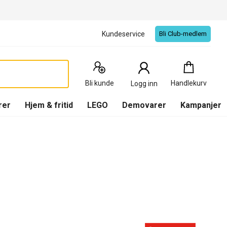
Kundeservice
Bli Club-medlem
Handlekurv
:
0
Produkter
Bli kunde
Handlekurv
Logg inn
(
Handlekurv
)
rer
Hjem & fritid
LEGO
Demovarer
Kampanjer