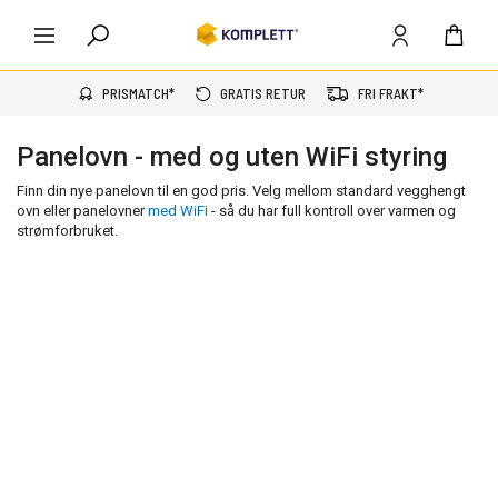
PRISMATCH*
GRATIS RETUR
FRI FRAKT*
Panelovn - med og uten WiFi styring
Finn din nye panelovn til en god pris. Velg mellom standard vegghengt
ovn eller panelovner
med WiFi
- så du har full kontroll over varmen og
strømforbruket.