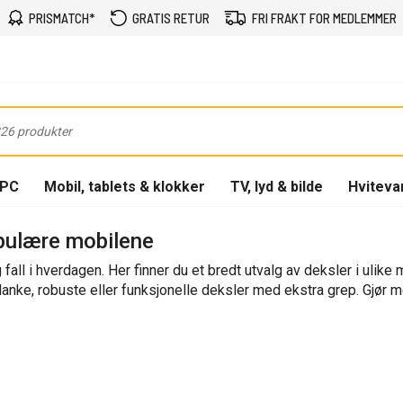
PRISMATCH*
GRATIS RETUR
FRI FRAKT FOR MEDLEMMER
-PC
Mobil, tablets & klokker
TV, lyd & bilde
Hviteva
opulære mobilene
all i hverdagen. Her finner du et bredt utvalg av deksler i ulike ma
lanke, robuste eller funksjonelle deksler med ekstra grep. Gjør 