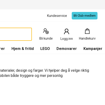
Kundeservice
Bli Club-medlem
Handlekurv
:
0
Produkter
Bli kunde
Handlekurv
Logg inn
(
Handlekurv
)
rer
Hjem & fritid
LEGO
Demovarer
Kampanjer
terialer, design og farger. Vi hjelper deg å velge riktig
mobilen både tryggere og mer personlig.